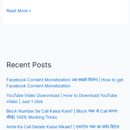
Punjab
Read More »
National
Bank
Me
kyc
kare
Mobile
Se,
Recent Posts
सिर्फ
1
Facebook Content Monetization अब सबको मिलेगा | How to get
मिनट
Facebook Content Monetization
के
अंदर
YouTube Video Dowonload | How to Download YouTube
Video | Just 1 click
Block Number Se Call Kaise Kare? | Block नंबर से Call करना
सीखे| 100% Working Tricks
Airtel Ka Call Details Kaise Nikale? | एयरटेल नंबर का कॉल डिटेल