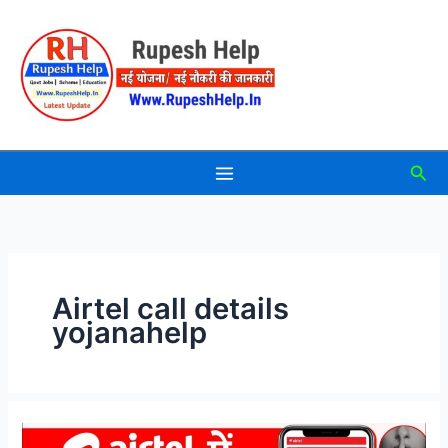
Skip
to
content
Sea
Airtel call details
yojanahelp