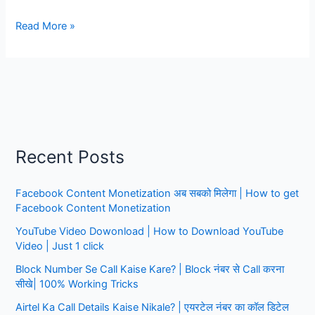
Airtel
Read More »
call
details
yojanahelp,
Airtel
call
details
Kaise
Recent Posts
nikale,
सिर्फ
Facebook Content Monetization अब सबको मिलेगा | How to get
1
Facebook Content Monetization
मिनट
में
YouTube Video Dowonload | How to Download YouTube
Video | Just 1 click
Block Number Se Call Kaise Kare? | Block नंबर से Call करना
सीखे| 100% Working Tricks
Airtel Ka Call Details Kaise Nikale? | एयरटेल नंबर का कॉल डिटेल