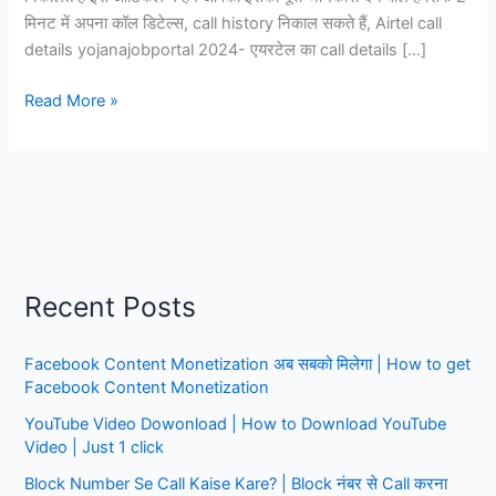
मिनट में अपना कॉल डिटेल्स, call history निकाल सकते हैं, Airtel call
details yojanajobportal 2024- एयरटेल का call details […]
Airtel
Read More »
call
details
yojanajobportal
2024,
Airtel
number
ki
Recent Posts
call
detail
Facebook Content Monetization अब सबको मिलेगा | How to get
Kaise
Facebook Content Monetization
nikale
YouTube Video Dowonload | How to Download YouTube
Video | Just 1 click
Block Number Se Call Kaise Kare? | Block नंबर से Call करना