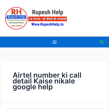
Skip
to
content
Sea
Airtel number ki call
detail Kaise nikale
google help