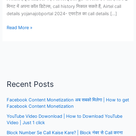
मिनट में अपना कॉल डिटेल्स, call history निकाल सकते हैं, Airtel call
details yojanajobportal 2024- एयरटेल का call details […]
Airtel
Read More »
call
details
yojanajobportal
2024,
Airtel
number
ki
Recent Posts
call
detail
Facebook Content Monetization अब सबको मिलेगा | How to get
Kaise
Facebook Content Monetization
nikale
YouTube Video Dowonload | How to Download YouTube
Video | Just 1 click
Block Number Se Call Kaise Kare? | Block नंबर से Call करना