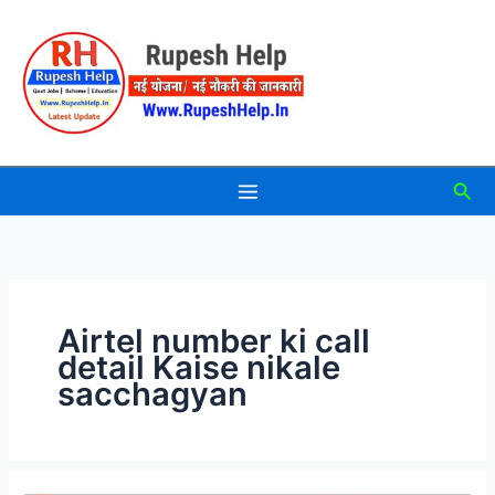
Skip
to
content
Sea
Airtel number ki call
detail Kaise nikale
sacchagyan