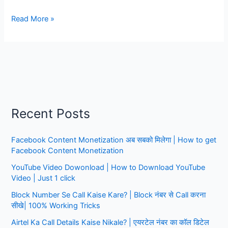
Punjab
Read More »
National
Bank
Me
kyc
kare
Mobile
Se,
Recent Posts
सिर्फ
1
Facebook Content Monetization अब सबको मिलेगा | How to get
मिनट
Facebook Content Monetization
के
अंदर
YouTube Video Dowonload | How to Download YouTube
Video | Just 1 click
Block Number Se Call Kaise Kare? | Block नंबर से Call करना
सीखे| 100% Working Tricks
Airtel Ka Call Details Kaise Nikale? | एयरटेल नंबर का कॉल डिटेल