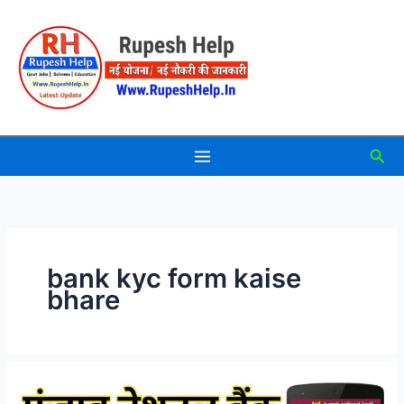
Skip
to
content
Sea
bank kyc form kaise
bhare