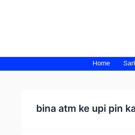
Skip
to
content
Home
Sar
bina atm ke upi pin k