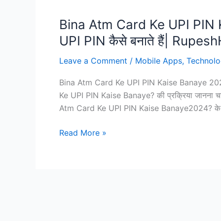
Bina Atm Card Ke UPI PIN K
UPI PIN कैसे बनाते हैं| Rupes
Leave a Comment
/
Mobile Apps
,
Technol
Bina Atm Card Ke UPI PIN Kaise Banaye 2024? 
Ke UPI PIN Kaise Banaye? की प्रक्रिया जानना चाहत
Atm Card Ke UPI PIN Kaise Banaye2024? के प्
Bina
Read More »
Atm
Card
Ke
UPI
PIN
Kaise