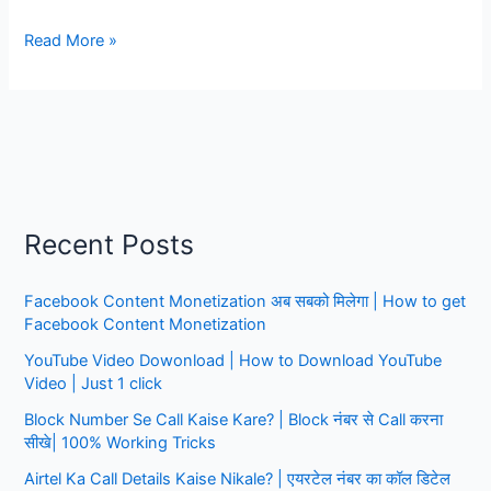
Airtel
Read More »
call
details
yojanahelp,
Airtel
call
details
Kaise
Recent Posts
nikale,
सिर्फ
Facebook Content Monetization अब सबको मिलेगा | How to get
1
Facebook Content Monetization
मिनट
में
YouTube Video Dowonload | How to Download YouTube
Video | Just 1 click
Block Number Se Call Kaise Kare? | Block नंबर से Call करना
सीखे| 100% Working Tricks
Airtel Ka Call Details Kaise Nikale? | एयरटेल नंबर का कॉल डिटेल