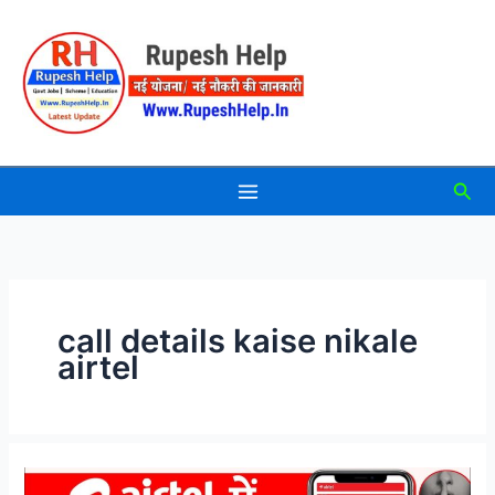
Skip
to
content
Sea
call details kaise nikale
airtel