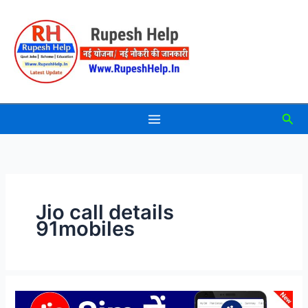
Skip
to
content
Sea
Jio call details
91mobiles