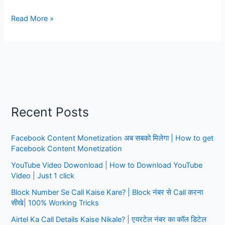
Jio
Read More »
call
details
91mobiles,
Jio
call
details
2024
Recent Posts
Facebook Content Monetization अब सबको मिलेगा | How to get
Facebook Content Monetization
YouTube Video Dowonload | How to Download YouTube
Video | Just 1 click
Block Number Se Call Kaise Kare? | Block नंबर से Call करना
सीखे| 100% Working Tricks
Airtel Ka Call Details Kaise Nikale? | एयरटेल नंबर का कॉल डिटेल