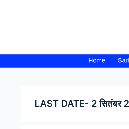
Skip
to
content
Home
Sar
LAST DATE- 2 सितंबर 