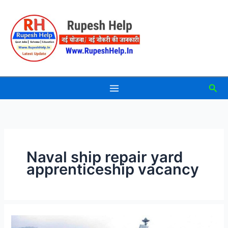
Skip
to
content
Sea
Naval ship repair yard
apprenticeship vacancy