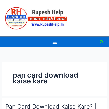
Skip
to
content
Sea
pan card download
kaise kare
Pan Card Download Kaise Kare? |