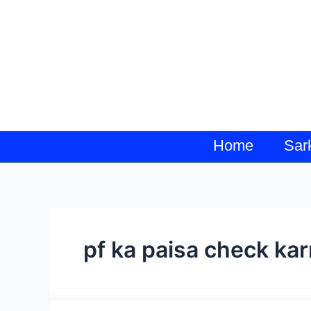
Skip
to
content
Home
Sar
pf ka paisa check kar