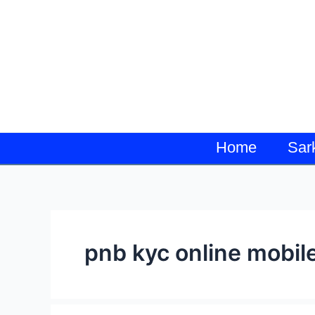
Skip
to
content
Home
Sar
pnb kyc online mobil