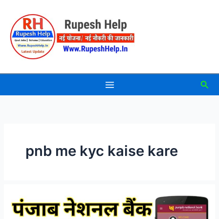
Skip
to
content
Sea
pnb me kyc kaise kare