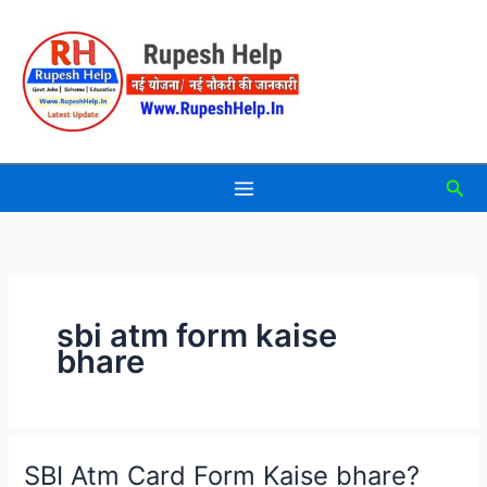
Skip
to
content
Sea
sbi atm form kaise
bhare
SBI Atm Card Form Kaise bhare?