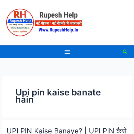
Skip
to
content
Sea
Upi pin kaise banate
hain
UPI PIN Kaise Banaye? | UPI PIN कैसे