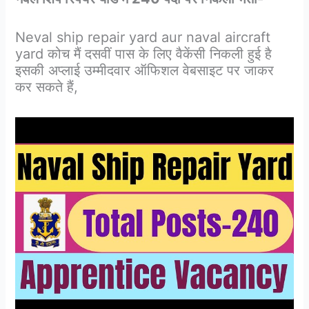
Neval ship repair yard aur naval aircraft
yard कोच मैं दसवीं पास के लिए वैकेंसी निकली हुई है
इसकी अप्लाई उम्मीदवार ऑफिशल वेबसाइट पर जाकर
कर सकते हैं,