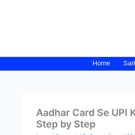
Skip
to
content
Home
Sar
Aadhar Card Se UPI Kaise
Step by Step