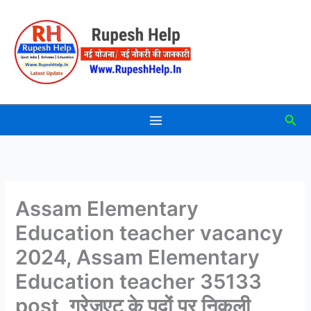
Skip
to
content
Sea
Assam Elementary
Education teacher vacancy
2024, Assam Elementary
Education teacher 35133
post, ग्रेजुएट के पदों पर निकली