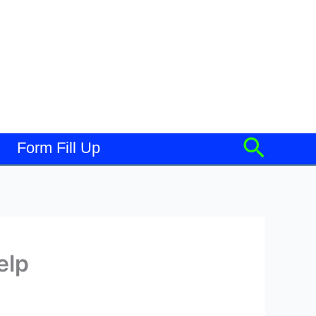
Searc
Form Fill Up
help