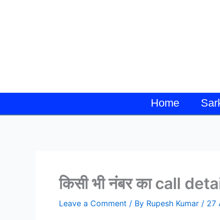
Skip
to
content
Home
Sar
किसी भी नंबर का call det
Leave a Comment
/ By
Rupesh Kumar
/
27 