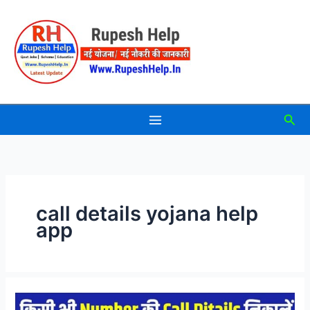
Skip
to
content
Sea
call details yojana help
app