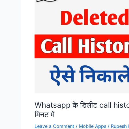
details
yojana
help
Whatsapp के डिलीट call histor
मिनट में
Leave a Comment
/
Mobile Apps
/
Rupesh 