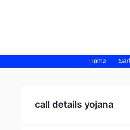
Skip
to
content
Home
Sar
call details yojana