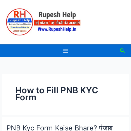
Skip
to
content
Sea
How to Fill PNB KYC
Form
PNB Kyc Form Kaise Bhare? पंजाब